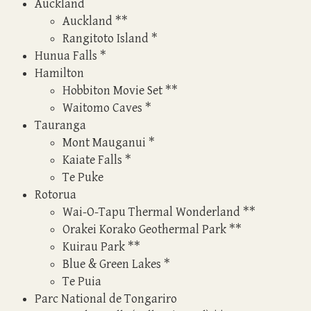
Auckland
Auckland
**
Rangitoto Island
*
Hunua Falls
*
Hamilton
Hobbiton Movie Set
**
Waitomo Caves
*
Tauranga
Mont Mauganui
*
Kaiate Falls
*
Te Puke
Rotorua
Wai-O-Tapu Thermal Wonderland
**
Orakei Korako Geothermal Park
**
Kuirau Park
**
Blue & Green Lakes
*
Te Puia
Parc National de Tongariro